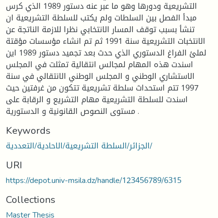
التشريعية ودورها وهو ما عبر عنه دستور 1989 الذي كرس
مبدأ الفصل بين السلطات ولم يكتب للسلطة التشريعية ان
تنشأ بسبب توقف المسار الانتخابي نظرا للازمة الناتجة عن
الانتخبات التشريعية سنة 1991 ثم تم انشاء مؤسسات مؤقتة
لملئ الفراغ الدستوري الذي حدث بعد تجميد دستور 1989 اين
اسندت هذه المهام لمجالس انتقالية تمثلت في المجلس
الاستشاري الوطني و المجلس الوطني الانتقالي في سنة
1997 تتم استحداث سلطة تشريعية تتكون من غرفتين حيث
اسندت للسلطة التشريعية مهام التشريع و الرقابة على
مستوى النصوص القانونية و الدستورية .
Keywords
الجزائر/السلطة التشريعية/الاحادية/التعددية/
URI
https://depot.univ-msila.dz/handle/123456789/6315
Collections
Master Thesis