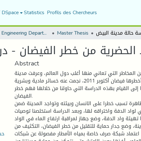
f DSpace
Statistics
Profils des Chercheurs
Urban Engineering Department
Master Thesis
لحضرية من خطر الفيضان - در
Abstract
ين المخاطر التي تعاني منها أغلب دول العالم، وعرفت مدينة
البيض عدة فيضانات أخطرها فيضان أكتوبر 2011، نجمت عنه خسائر مادية وبشرية
 إلى القيام بهذه الدراسة التي حاولنا من خلالها فهم خطر
الفيضان.
هرة تسبب خطرا على الانسان وبيئته وتواجد المدينة ضمن
لواد الدفة واختراقه لها، وبعد الدراسة استخلصنا توصيات
 تهيئة واد الدفة، وضع جهاز لمراقبة ارتفاع الماء في الواد
نة، وضع جدار حماية للتقليل من خطر الفيضان، التكثيف من
حس
، اعتماد شبكة صرف خاصة بمياه الأمطار مفصولة عن شبكات