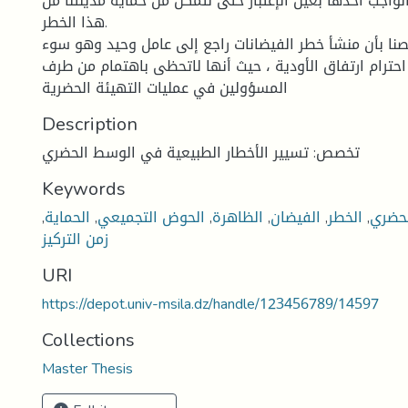
واجب أخذها بعين الإعتبار حتى نتمكن من حماية مدينتنا من
هذا الخطر.
صنا بأن منشأ خطر الفيضانات راجع إلى عامل وحيد وهو سوء
حترام ارتفاق الأودية ، حيث أنها لاتحظى باهتمام من طرف
المسؤولين في عمليات التهيئة الحضرية
Description
تخصص: تسيير الأخطار الطبيعية في الوسط الحضري
Keywords
حضري
,
الخطر
,
الفيضان
,
الظاهرة
,
الحوض التجميعي
,
الحماية
,
زمن التركيز
URI
https://depot.univ-msila.dz/handle/123456789/14597
Collections
Master Thesis