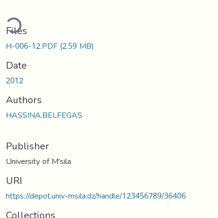
ding...
Files
H-006-12.PDF
(2.59 MB)
Date
2012
Authors
HASSINA,BELFEGAS
Publisher
University of M'sila
URI
https://depot.univ-msila.dz/handle/123456789/36406
Collections