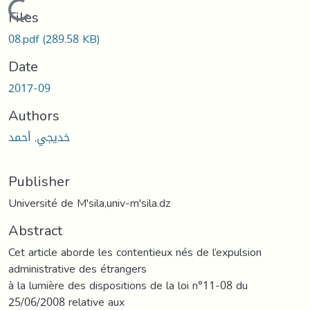
Loading...
Files
08.pdf
(289.58 KB)
Date
2017-09
Authors
خديجي, أحمد
Publisher
Université de M'sila,univ-m'sila.dz
Abstract
Cet article aborde les contentieux nés de l’expulsion
administrative des étrangers
à la lumière des dispositions de la loi n°11-08 du
25/06/2008 relative aux