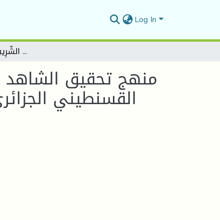
Log In
منهج تحقيق الشاهد الشعري عند علماء الجزائر عبد الكريم بن محمد الفكون القسنطيني الجزائري (ت 1073 هـ) من خلال كتابه " فَتحُ المَوْلَى في شَرْحِ شَوَاهِدِ الشَّرِيفِ بنِ يَعْلَى" أنموذجا
منهج تحقيق الشاهد ال