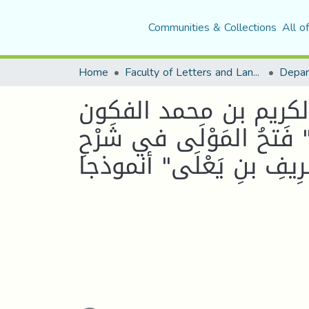
Communities & Collections
All o
Home
Faculty of Letters and Languages
لكريم بن محمد الفكون
خلال كتابه " فَتحُ المَوْلَى في شَرْحِ
َرِيفِ بنِ يَعْلَى" أنموذجا