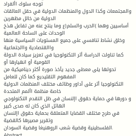
توجه سلوك األفراد
والمجتمعات وكذا الدول والمنظمات الدولية في حقل العالقات
الدولية من خالل مظهرين
أساسيين وهما )الحرب والسلم(ع وما ينتج عنه من تفاعل هذخ
الوحدات على الساحة العالمية
وخلق نشاط تنافسي على جميع المستويات السياسية منها
واالقتصادية واالجتماعية
كما تناولت الدراسة أثر التكنولوجيا في تعزيز سيادة الدولة
القومية أو انهيارها أو
تحولها يلى معطى جديد يأخذ صورة أكثر ديناميكية من
المفهوم التقليديع كما كان للعامل
التكنولوجيا أثر على أداور وظائف مختلف المنظمات الدولية
خاصة منظمة األمم المتحدة
و دورها في حماية حقوق اإلنسان في ظل التقدم التكنولوجي
الهائل الذي كان له صدى كبير
في طرح مختلف القضايا المتعلقة بحماية حقوق اإلنسان
وتقرير مصيرها كالقضية
الفلسطينية وقضية شعب الروهنيغا وقضية السودان.
Abstract