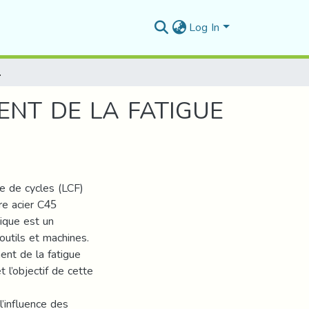
Log In
 D’UN ACIER C45(XC48)
ENT DE LA FATIGUE
e de cycles (LCF)
re acier C45
nique est un
outils et machines.
ment de la fatigue
t l’objectif de cette
l’influence des