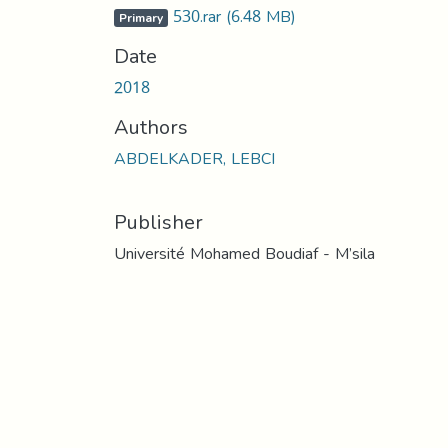
530.rar
(6.48 MB)
Primary
Date
2018
Authors
ABDELKADER, LEBCI
Publisher
Université Mohamed Boudiaf - M’sila