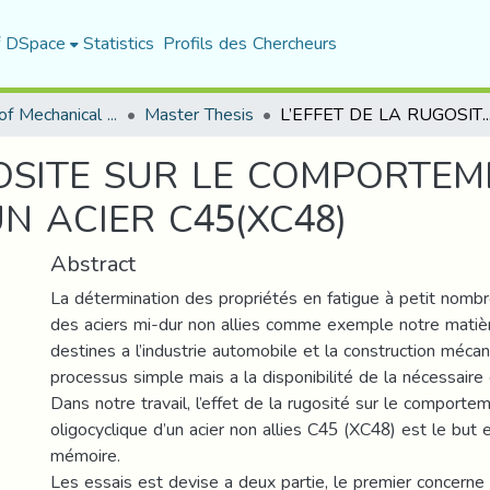
f DSpace
Statistics
Profils des Chercheurs
Department of Mechanical Engineering
Master Thesis
L’EFFET DE LA RUGOSITE SUR LE COMPORTEMENT DE LA FATIGUE OLIGOCYCLIQUE
GOSITE SUR LE COMPORTEM
N ACIER C45(XC48)
Abstract
La détermination des propriétés en fatigue à petit nombr
des aciers mi-dur non allies comme exemple notre matiè
destines a l’industrie automobile et la construction méca
processus simple mais a la disponibilité de la nécessaire 
Dans notre travail, l’effet de la rugosité sur le comporte
oligocyclique d’un acier non allies C45 (XC48) est le but e
mémoire.
Les essais est devise a deux partie, le premier concerne 