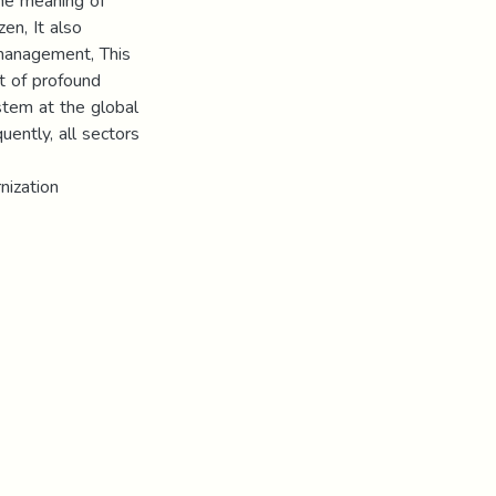
the meaning of
en, It also
 management, This
t of profound
stem at the global
uently, all sectors
nization