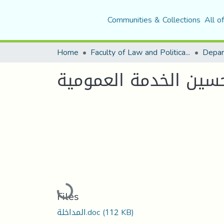
Communities & Collections
All o
Home
Faculty of Law and Political Science
Depar
Loading...
Files
المداخلة.doc
(112 KB)