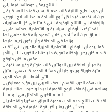
النتائج يمكن حوصلتها فيما يلي:
_ أن حرب الخليج الثانية كانت مدمرة بسبب قوتها العسكرية
حيث استخدمت فيها كل أنوع الأسلحة ما عدا السلاح النووي،
بالإضافة الى النتائج الوخيمة التي خلفتا على كل المستويات.
_ لقد تركت الأوضاع السياسية والاقتصادية بصمتها على
العراق حيث أنه أراد من خلال شعوره بأنه قوة عظمى لها
وزنها في المنطقة وأن يكون زعيما عليها.
كما يبدو أن الاوضاع الاقتصادية المزرية والديون التي أثقلت
كاهله كان يضن بإمكانه تعويضها باحتلاله للكويت الا ان الأمر
عكس ما كان متوقع .
_ يظهر أن لعلاقة بين الدولتين كانت متوترة وغير مستقرة
لفترة طويلة ويبدو جليا أن مسألة الحدود كانت هي الفتيل
التي أشعلت نار هذه الحرب.
_ بينت هذه الحرب انقسام الصف العربي بين مؤيد ومعارض
وساهم في إضعاف الروح القومية لديها واصبحت هناك تبعية
للعالم الغربي المتمثل في الو. م . أ.
_ لقد كانت نتائج هذه الحرب مدمرة للعراق عسكريا واقتصاديا
بعد أن كان يعتبر أكبر قوة اقليمية في المنطقة .