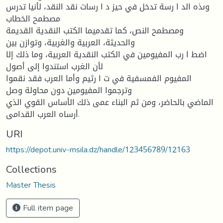
وىذه الد ا رسة تدخل في حيز د ا رسات نقد النقد، لأنيا تدرس
مصطمح الخطاب
ومصطمح النص، كما تقدميما الكتب النقدية القديمة
والحديثة، العربية والغربية، وتوازن بين
اضط ا رب المفيومين في الكتب النقدية العربية، وما ذلك إلا
لأن الغرب استندوا إلى أصول
المفيوم الفمسفية في ت ا رثيم وأما العرب فقد نقموا
وترجموا المفيومين دون محاولة وصل
الماضي بالحاضر، ومن ثم البناء عمى ذلك الأساس القوي الذي
أرساه العرب القدامى.
URI
https://depot.univ-msila.dz/handle/123456789/12163
Collections
Master Thesis
Full item page