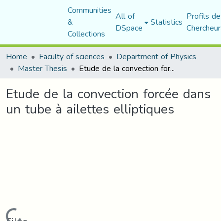
Communities
All of
Profils de
&
Statistics
DSpace
Chercheur
Collections
Home
Faculty of sciences
Department of Physics
Master Thesis
Etude de la convection forcée dans un tube à ailettes elliptiques
Etude de la convection forcée dans
un tube à ailettes elliptiques
Loading...