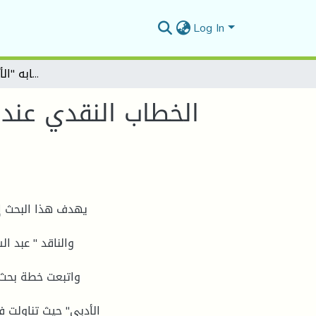
Log In
الخطاب النقدي عند عبد السلالام المسدي من خلالال كتابه "الألأسلوبية و الألأسلوب"
الخطاب النقدي عند ع
يهدف هذا البحث إل
والناقد " عبد ا
واتبعت خطة بحث 
الأدبي" حيث تناولت ف