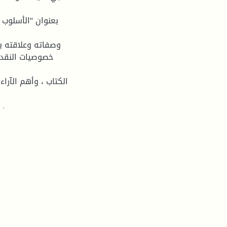
بعنوان "الأسلوب
وصفاته وعلاقته ب
الكتاب ، وأهم الآرا
بمثابة استنتاجات لإبراز النقاط المتوصل إليها من خلال البحث .