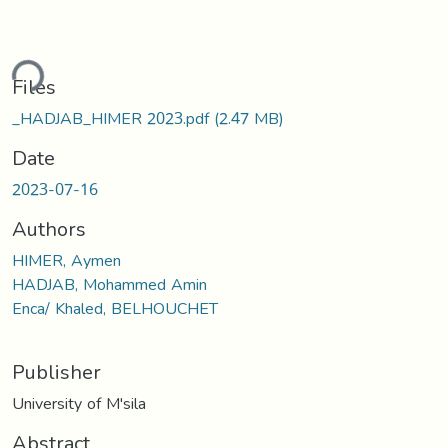
ding...
Files
_HADJAB_HIMER 2023.pdf
(2.47 MB)
Date
2023-07-16
Authors
HIMER, Aymen
HADJAB, Mohammed Amin
Enca/ Khaled, BELHOUCHET
Publisher
University of M'sila
Abstract