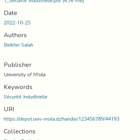
1_Sécurité Indudtrielle.pdf
(4.76 MB)
Date
2022-10-25
Authors
Belkhiri Salah
Publisher
University of M'sila
Keywords
Sécurité Indudtrielle
URI
https://depot.univ-msila.dz/handle/123456789/44193
Collections