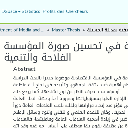
f DSpace
Statistics
Profils des Chercheurs
Department of Media and Communication Studies
Master Thesis
مة في تحسين صورة المؤسسة ال
الفلاحة والتنمية 
Abstract
امة في المؤسسة الاقتصادية موضوعا جديرا بالبحث الدراسة
ظم أهمية كسب ثقة الجمهور، وتأييده في نجاح أية منظمة
أو مؤسسة بصرف النظر عن نوع نشاطها، كما يرجع ذلك
لإدارة العليا بمسؤولياتها وضرورة أخذ وجهة النظر العامة
 مؤثر عند إتخاذ قراراتها ولذلك تلعب العلاقات العامة دوراً
 الحديث، وكان للتقدم العلمي والتقني وتنوع وسائل الإعلام
 كبير في زيادة أهمية العلاقات العامة وفاعليتها، فالعلاقات
ارة عن وظيفة يقوم بها موظف على أساس مواهبه وقدراته