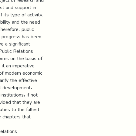
ubject of research and
st and support in
 its type of activity.
bility and the need
herefore، public
ic progress has been
 a significant
Public Relations
orms on the basis of
 it an imperative
ta of modern economic
rify the effective
ral development،
nstitutions، if not
vided that they are
uties to the fullest
e chapters that
relations