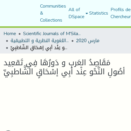
Communities
All of
Profils de
&
Statistics
DSpace
Chercheur
Collections
Home
Scientific Journals of M'Sila University
مارس 2020
مجلة المقرى للدراسات اللغوية النظرية و التطبيقية
مَقَاصِدُ العَربِ و دَورُهَا فِي تَقعِيد أصُولِ النَّحْو عِنْد أبِي إسْحَاقٍ الشَّاطبِيِّ
مَقَاصِدُ العَربِ و دَورُهَا فِي تَقعِيد
أصُولِ النَّحْو عِنْد أبِي إسْحَاقٍ الشَّاطبِيِّ