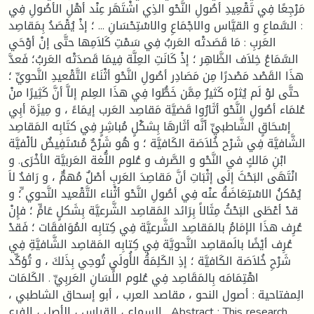
مَرْجِعًا فِي تَقْعِيدِ أصُولِ النَّحْو الذِي اشْتَهَر عِنْد أهْلِ الأصُولِ فِي
: السَّماعِ و القيَّاس والاجْمَاعِ والاسْتِحْسَانِ ... ؛ إذْ يُقْصَدُ بِمَقاصِد
العَربِ : مَا قَصَدتْه العَربُ فِي سَمْتِ كَلاَمِها حتَّى إنْ أوْحَي
السَّمَاعُ خِلاَف الظَّاهِر ؛ إذْ كَانَتِ العِلَّة فِيمَا قَصدَتْه العَربُ؛ فَعدَّ
هذَا القَصْد مَصْدرًا مِن مَصَادِر أصُولِ النَّحْو أثْنَاءَ التَّقْعيدِ النَّحويِّ ؛
حتَّى لوْ لَم يُثرْه كَثيرٌ مِمَّن خَطُّوا فِي هذَا العِلم إلاَّ أنَّ كَثِيرًا منْ
عُلمَاء أصُولِ النَّحْو أثَارُوا قَضيَّة مَقاصِد العَرب إيمَاءً ، و مِيزَة أبِي
إسْحَاقٍ الشَّاطبيِّ أنَّه أثَارهَا بِشكْلٍ مُباشِرٍ فِي كتَابِه المَقاصِد
الشَّافيَّة فِي شَرْح خُلاَصَة الكَافيَّة ؛ و هُو شَرْحٌ مُسْتَفِيضٌ لألْفيَّة
ابْنِ مَالكٍ في النَّحْو و الصَّرف و عُلوم اللُّغة العَربيَّة الأخْرَى. و
انْتَهَى البَحْثَ إلَى إثْبَاتِ أنَّ مَقاصِدَ العَربِ أصْلٌ مُهمٌّ ، و رَافدٌ لاَ
يُمْكنُ الاسْتِعَاضَةُ عنْه فِي أصُولِ النَّحْو أثْناء التَّقْعيد النَّحوي ِّ؛ و
قدْ أعْطَى البَحْثُ مِثَالاً بِرَائد المَقاصِد الشَّرعيَّة بِشَكلٍ عَامٍّ ؛ فإِنْ
عُرِف هذَا الإمَامُ بالمَقاصِد الشَّرعيَّة فِي كِتابِه المُوَافقَات ؛ فَقدْ
عُرِف أيْضًا بالَمقاصِد النَّحويَّة فِي كِتابِه المَقاصِد الشَّافيَّةِ فِي
شَرْحِ خُلاَصَة الكَافيَّة ؛ إذِ الكَلِمَةُ الأُولَى تُوحِي بِذَلكَ ، و تُؤكِّد
اهْتِمَامَه بِالمَقَاصِد فِي عُلوم اللٍّسَانِ العَربِيِّ . الكَلمَات
الِمفتاحية : أصول النحو ، مقاصد العرب ، أبو إسحاق الشاطبي ،
السماع ، القياس ، الأصل ، الفرع . Abstract : This research