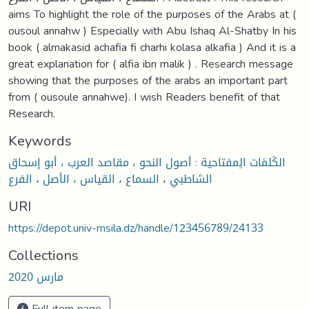
aims To highlight the role of the purposes of the Arabs at (
ousoul annahw ) Especially with Abu Ishaq Al-Shatby In his
book ( almakasid achafia fi charhi kolasa alkafia ) And it is a
great explanation for ( alfia ibn malik ) . Research message
showing that the purposes of the arabs an important part
from ( ousoule annahwe). I wish Readers benefit of that
Research.
Keywords
الكَلمَات الِمفتاحية : أصول النحو ، مقاصد العرب ، أبو إسحاق
الشاطبي ، السماع ، القياس ، الأصل ، الفرع
URI
https://depot.univ-msila.dz/handle/123456789/24133
Collections
مارس 2020
Full item page