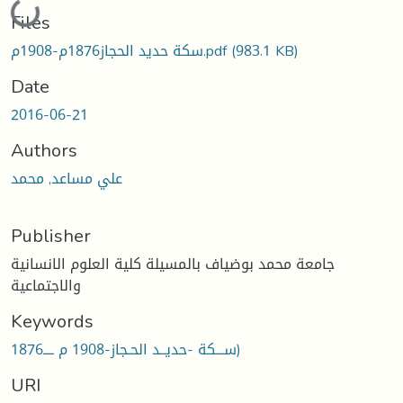
Loading...
Files
سكة حديد الحجاز1876م-1908م.pdf
(983.1 KB)
Date
2016-06-21
Authors
علي مساعد, محمد
Publisher
جامعة محمد بوضياف بالمسيلة كلية العلوم الانسانية
والاجتماعية
Keywords
ســـكة -حديــد الحـجاز-1908 م ــــ1876)
URI