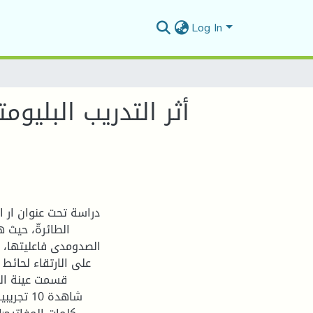
Log In
أثر التدريب البليوم
دراسة تحت عنوان ار ال
الطائرةّ، حيث 
الصدومدى فاعليتها، 
على الارتقاء لحائط
شاهدة 0