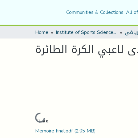
Communities & Collections
All o
رياضي
Institute of Sports Sciences and Techniques
Home
دى لاعبي الكرة الطائرة
Loading...
Files
Memoire final.pdf
(2.05 MB)