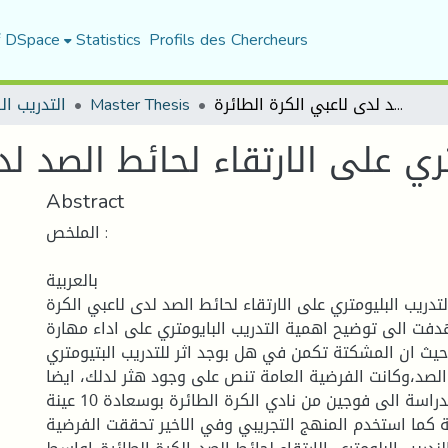
f DSpace
Statistics
Profils des Chercheurs
أثر التدريب البليومتري على الارتقاء لحائط الصد لدى لاعبي الكرة الطائرة
Master Thesis
التدريب ال
تري على الارتقاء لحائط الصد ل
Abstract
الملخص :
بالعربية
تدريب البليومتري على الارتقاء لحائط الصد لدى لاعبي الكرة
هدفت الى توضيح اهمية التدريب البايومتري على اداء مهارة
حيث ان المشكتة تكمن في هل بوجد اثر للتدريب البتيومتري
 الصد،وكانت الفرضية العامة تنص على وجود هثر لدلك، ايضا
قسمت عينة الدراسة الى فوجين من نادي الكرة الطائرة بوسعادة 10 عينة
1 تجريبية كما استخدم المنهج التجريبي وفي الاخير تحققت الفرضية