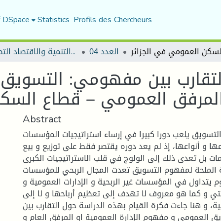
f DSpace
Statistics
Profils des Chercheurs
العدد 04
مجلة التنمية والاقتصاد التطبيقي
لتقارب بين مفهومي: التسويق 
المرفق العمومي – قطاع السكن
Abstract
تسويق يلعب دورا كبيرا في إرساء استراتيجيات المؤسسات
ها و أنواعها، إذ لم يعد دوره يقتصر فقط على توزيع و بيع
ات بل تعدى ذلك إلى الولوج في قلب الاستراتيجيات الكبرى
 الملحة لمفهوم التسويق تعدت المجال الربحي للمؤسسات
 يتداول في المؤسسات غير الربحية و الإدارات العمومية و
لتي و كما هو معروف لا تهدف إلى تعظيم أرباحها و لا إلى
، و هنا جاءت فكرة القيام بهذه الدراسة حول التقارب بين
 العمومي و مفهوم الإدارة العمومية او المرفق العام و