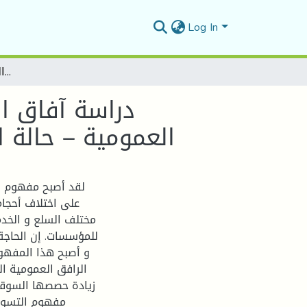
Log In
دراسة آفاق التقارب بين مفهومي: التسويق العمومي و المناجمنت العمومية – حالة المرفق العمومي – قطاع السكن العمومي في الجزائر
دراسة آفاق ا
العمومية – حالة 
لقد أصبح مفهوم ال
على اختلاف أحجام
مختلف السلع و الخدم
للمؤسسات. إن الحاجة
و أصبح هذا المفهوم
الرافق العمومية ا
زيادة حصصها السوقية
مفهوم التسويق