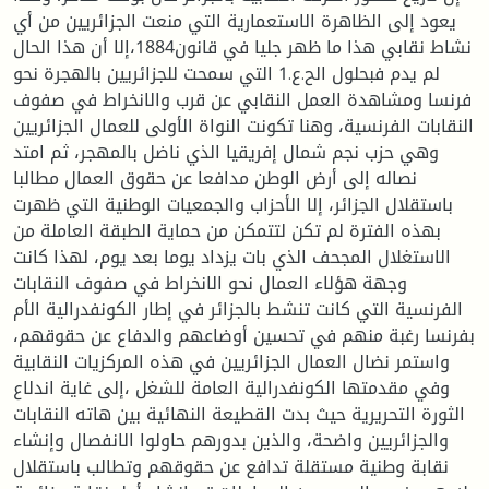
يعود إلى الظاهرة الاستعمارية التي منعت الجزائريين من أي
نشاط نقابي هذا ما ظهر جليا في قانون1884،إلا أن هذا الحال
لم يدم فبحلول الح.ع.1 التي سمحت للجزائريين بالهجرة نحو
فرنسا ومشاهدة العمل النقابي عن قرب والانخراط في صفوف
النقابات الفرنسية، وهنا تكونت النواة الأولى للعمال الجزائريين
وهي حزب نجم شمال إفريقيا الذي ناضل بالمهجر، ثم امتد
نصاله إلى أرض الوطن مدافعا عن حقوق العمال مطالبا
باستقلال الجزائر، إلا الأحزاب والجمعيات الوطنية التي ظهرت
بهذه الفترة لم تكن لتتمكن من حماية الطبقة العاملة من
الاستغلال المجحف الذي بات يزداد يوما بعد يوم، لهذا كانت
وجهة هؤلاء العمال نحو الانخراط في صفوف النقابات
الفرنسية التي كانت تنشط بالجزائر في إطار الكونفدرالية الأم
بفرنسا رغبة منهم في تحسين أوضاعهم والدفاع عن حقوقهم،
واستمر نضال العمال الجزائريين في هذه المركزيات النقابية
وفي مقدمتها الكونفدرالية العامة للشغل ،إلى غاية اندلاع
الثورة التحريرية حيث بدت القطيعة النهائية بين هاته النقابات
والجزائريين واضحة، والذين بدورهم حاولوا الانفصال وإنشاء
نقابة وطنية مستقلة تدافع عن حقوقهم وتطالب باستقلال