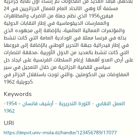
بلادهم، فبعد العديد من المحاولات تم إنشاء أول نقابة جزائرية
مسلمة ألا وهي :الاتحاد العام للعمال الجزائريين في 24
فيفري1956 الذي نظم جملة من الاضراب والمظاهرات
والممارسات الديبلوماسية في إطار النقابات الدولية
والمؤتمرات العمالية العالمية، بالإضافة إلى مجهوده الذي
بذله في فرنسا ممثلا في الودادية العامة التي كانت تنشط
في إطار فيدرالية جبهة التحرير الوطني بالإضافة إلى فروعها
التي كانت تنشط بالعديد من الدول الأوربية ،محققة انتصارات
على أرض العدو أهمها: إرغام السلطات الفرنسية على ايجاد حل
سياسي للقضية الجزائرية من خلال التعجيل في سير
المفاوضات بين الحكومتين ،والتي توجت باستقلال الجزائر في
5جويلية 1962.
Keywords
العمل النقابي - الثورة التحريرية - أرشيف فانسان – 1954-
1962
URI
https://depot.univ-msila.dz/handle/123456789/17077