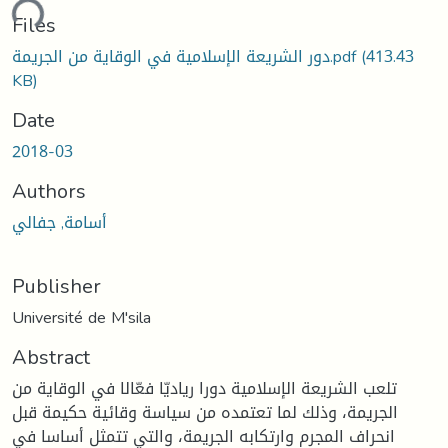
ding...
Files
(413.43
دور الشريعة الإسلامية في الوقاية من الجريمة.pdf
KB)
Date
2018-03
Authors
أسامة, جفالي
Publisher
Université de M'sila
Abstract
تلعب الشريعة الإسلامية دورا رياديّا فعّالا في الوقاية من
الجريمة، وذلك لما تعتمده من سياسة وقائية حكيمة قبل
انحراف المجرم وارتكابه الجريمة، والتي تتمثل أساسا في