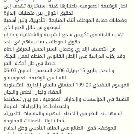
اطار الوظيفة العمومية، باعتبارها هيئة استشارية تهدف إلى
تحقيق التوازن بين متطلبات اإلدارة
وضمانات حماية الموظف أثناء المتابعة التأديبية، وتبرز أهمية
الموضوع من خالل الدور الذي
تؤديه اللجنة في تكريس مبدئ الشرعية والشفافية واحترام
حقوق الموظف ، بما يساهم في الحد
من التعسف اإلداري وضمان السير الحسن للمرفق العام.
وقد ركزت الدراسة على اإلطار القانوني المنظم لعمل اللجنة،
خاصة في ظل أحكام االمر
06-03 و الصدر بتاريخ 15جويلية 2006 المتضمن القانون
االساسي للوظيفة العمومية و
المرسوم التنفيذي 20-199 المتعلق باللجان اإلدارية المتساوية
األعضاء ولجان الطعن واللجان
التقنية في المؤسسات واإلدارات العمومية ، مع بيان تشكيلها
واختصاصاتها واإلجراءات المتبعة
أمامها عند النظر في األخطاء المهنية والعقوبات التأديبية،
كما تناولنا الضمانات الممنوحة
للموظف، كحق االطالع على الملف التأديبي وحق الدفاع