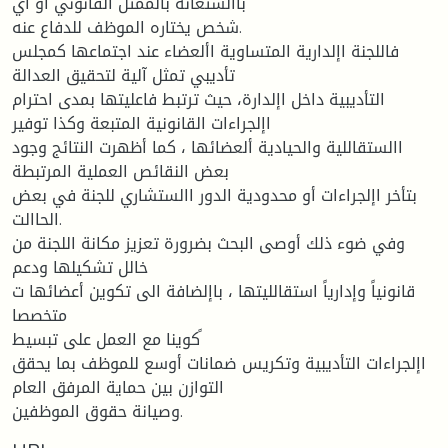
باالستعانة بالممثل القانوني أو أي
شخص يختاره الموظف للدفاع عنه.
فاللجنة اإلدارية المتساوية األعضاء عند اجتماعها كمجلس
تأديبي تمثل آلية لتحقيق العدالة
التأديبية داخل اإلدارة، حيث ترتبط فاعليتها بمدى احترام
اإلجراءات القانونية المتبعة وكذا توفير
االستقاللية والحيادية ألعضائها ، كما أظهرت النتائج وجود
بعض النقائص العملية المرتبطة
بتأخر اإلجراءات أو محدودية الدور االستشاري للجنة في بعض
الحاالت.
وفي ضوء ذلك أوصى البحث بضرورة تعزيز مكانة اللجنة من
خالل تشكيلها ودعم
قانونياً وإدارياً استقالليتها ، باإلضافة الى تكوين أعضائها ت
متخصصا
كوينا مع العمل على تبسيط ً
اإلجراءات التأديبية وتكريس ضمانات أوسع للموظف بما يحقق
التوازن بين حماية المرفق العام
وصيانة حقوق الموظفين.