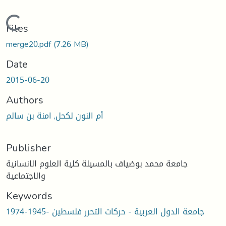
Loading...
Files
merge20.pdf
(7.26 MB)
Date
2015-06-20
Authors
أم النون لكحل, امنة بن سالم
Publisher
جامعة محمد بوضياف بالمسيلة كلية العلوم الانسانية
والاجتماعية
Keywords
جامعة الدول العربية - حركات التحرر فلسطين -1945-1974