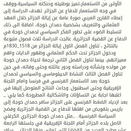
الأولى من الاستعمار،تميز بوطنيته وحنكته السياسية،ووقف
في وجه الاستعمار للدفاع عن الجزائر. تهدف الدراسة إلى
إعطاء القارئ العربي صورة عامة عن إيالة الجزائر خلال العهد
العثماني والتعريف بشخصية حمدان خوجة، اضافة الى ذلك
لتسليط الضوء على تطور الفكر السياسي لحمدان خوجة في
الدفاع عن القضية الجزائرية. عالجت الدراسة ثلاث فصول متبوعة
بالنتائج ، تناول الفصل الاول إيالة الجزائر من 1518_1830م
ودخول الجزائر تحت الحكم العثماني وظهور الدايات واهم
مميزاتهم، بينما تناول الفصل الثاني ترجمة لحياة حمدان خوجة
من مولده ونشأته ودراسته ودور عائلته وحتى وفاته، في حين
تناول الفصل الثالث النشاط الديبلوماسي والسياسي لحمدان
خوجة بعد الاستعمار الفرنسي في فرنسا وامام اللجنة
الإفريقية وحتى اسطنبول. وجاءت النتائج المتوصل إليها في
اغلبها اجابة عن التساؤلات والاشكالية المطروحة كما يلي: _
بعد ازدياد الضغط الفرنسي على الجزائر سافر حمدان خوجة إلى
باريس بتفويض من اهلها للدفاع عن القضية الجزائرية وفضح
السياسة الفرنسية . _مثل حمدان خوجة الجزائري الكرغلي
الاصل بلده الجزائر أمام اللجنة الإفريقية في جلستها الرابعة
عشر وطرح العديد من القضايا التي تعاني منها الجزائر. _ سافر