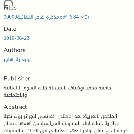
ading...
Files
(6.84 MB)
مذكرة هاجر النهائية00000.pdf
Date
2019-06-23
Authors
بوبعاية, هاجر
Publisher
جامعة محمد بوضياف بالمسيلة كلية العلوم الانسانية
والاجتماعية
Abstract
الملخص بالعربية: بعد الاحتلال الفرنسي للجزائر برزت نخبة
جزائرية حملت لواء المقاومة السياسية من أهمها حمدان
خوجة،الذي عاش اواخر العهد العثماني في الجزائر و السنوات