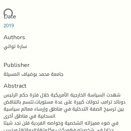
ading...
Date
2019
Authors
سارة تواتي
Publisher
جامعة محمد بوضياف المسيلة
Abstract
شهدت السياسة الخارجية الأمريكية خلال فترة حكم الرئيس
دونالد ترامب تحولات كبيرة على عدة مستويات،تتسم بالتناقض
بين ترسيخ الصفة التدخلية في مناطق وإرساء معالم سياسية
انسحابية في مناطق أخرى.
في ضوء مميزاته الشخصية وخواصه الفردية فلن نجد شيئا
جذابا في شخصيته،فهويكذب،وكلمتهلاقيمةلها،وينسب