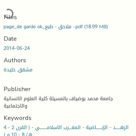
ading...
Files
page_de garde ok_ملاحق - طبع -.pdf
(18.99 MB)
Date
2014-06-24
Authors
مشقق, خلیدة
Publisher
جامعة محمد بوضياف بالمسيلة كلية العلوم الانسانية
والاجتماعية
Keywords
الزهـــــد - الإبــــــاضية - المغـــرب الاسلامــــــــي - ( القرن 2 - 4
هـ/ 8 - 10 م )