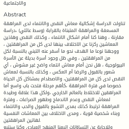
والاجتماعية
Abstract
تناولت الدراسة إشكالية معاش النقص والانتماء لدى المراهقة
المسعفة والمراهقة المتبناة بالقرابة (وسط عائلي) ،دراسة
مقارنة ، وهنا كنا أمام اشكال الانتماء ، وكذلك النقص وهاذين
المعاشين ركزنا عن الاختلاف بينها لدى كل من المراهقتين ،
ووجهنا نوعا ما الهدف نحو ما أسفر عنه التبني بالنسبة لكل
من المراهقتين ، وفي ظل وجود أسرة بديلة عن الأسرة
البيولوجية ، هل نحن أمام معاش انتماء واضح غير مشوش ، أي
شعور بالقبول والرضا أم العكس ، وكذلك بالنسبة لمعاش
النقص لدى كل من المراهقتين، والاصطدام بمشاكل كل الحياة
خصوصا في فترة المراهقة ،كأهم مرحلة فتحت باب واسع أما
المراهقين للاختلاط بالعالم الخارجي ،ولكل هذا علاقة وطيدة
لمعاش النقص وعدم الاندماج وطهور الصراعات ، وفترة
المراهقة ترتبط كذلك بمدى التشبع بالقبول والحب والانتماء
وبناء شخصية قوية ، ومدى الاختلاف بين المعاشات النفسية
لهاتين المراهقتين.
وللإجابة عن التساؤلات اتبعنا المنهج العيادي وكنا سنتبع