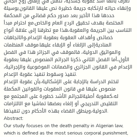
تعرف بأنها أشد عقوبة جسدية، تتمثل في إزهاق روح الجاني
وإنهاء حياته لارتكابه جريمة خطيرة نص عليها القانون.بوسيلة
حددها هذا الأخير بعد صدور حكم قضائي من المحكمة
المختصة بهدف تحقيق الردع العام والخاص.مع احترام مبدأ
التناسب بين الجريمة والعقوبة،هذا مع تطرقنا إلى علاقة أنواع
خصائص وأهداف العقوبة بعقوبة الإعدام،والاتجاهات
المناديةإلى الإلغاء أو الإبقاء عليها.موقف المنظمات
والمواثيق الدولية، فالموقف في الجزائر هذا في الفصل
الأول،أما الفصل الثاني ذكرنا الجرائم المنصوص عليها بعقوبة
الإعدام في القانون الجزائري والضمانات الموضوعية والإجرائية،
تنفيذ وسقوط تنفيذ عقوبة الإعدام.
لنختم الدراسة بالإجابة على الإشكالية،بأن عقوبة الإعدام
منصوص عليها في قانون العقوبات والقوانين المكملة
له،كعقوبة أصليةللجرائم الأشد خطورة على المجتمع مع
التقليص التدريجي أو إلغاء بعضها تماشيا مع الالتزامات
الدولية،وينطق القضاء بهذه الأحكام دون تنفيذها.
Abstract:
Our study focuses on the death penalty in Algerian law,
which is defined as the most serious corporal punishment,