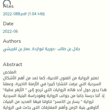
oading...
Files
2022-088.pdf
(1.04 MB)
Date
2022-06
Authors
جلال بن طالب -حورية لبوازدة, عمار بن لقريشي
Abstract
الملخص:
تعتبر الرواية من الفنون الادبية، كما تعد من أهم الأشكال
السردية التي عرفت انتشارا كبيرا في الأزمنة الاخيرة، وعملنا
هذا يدور حول أحد هاته الروايات التي ترجع إلى " الأزهر عطية"
إذ أننا درسنا جانبا من جوانب الرواية وهودراسة البنية السردية
لرواية " يسار بن الاعسر" تناولنا فيها العديد من البنيات
ألاوهي بنية الزمن وأهم المفارقات التي جاءت في الرواية