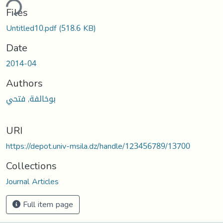
ding...
Files
Untitled10.pdf
(518.6 KB)
Date
2014-04
Authors
بوخالفة, فتحي
URI
https://depot.univ-msila.dz/handle/123456789/13700
Collections
Journal Articles
Full item page