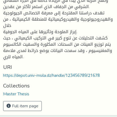
وتملح التربة الذي يبدأ في الزيادة خاصة في الجزء الشمالي
الشرقي من الجفاف الذي استمر لأكثر من عقدين.
تهدف دراستنا المقترحة إلى معرفة الخصائص الجيولوجية
والهيدروجيولوجية والهيدروكيميائية للمنطقة الكيميائية ، من
خلال
إبراز الملوحة وتأثيرها على المياه الجوفية.
كشفت التحليلات عن تنوع كبير في التركيب الكيميائي ، حيث
يتم توزيع العينات من السحنات: المكلورة والسفيت الكالسيوم
والمغنيسيوم ، وقد سمحت البيانات بوضع خرائط لمدى ملاءمة
المياه للري.
URI
https://depot.univ-msila.dz/handle/123456789/21678
Collections
Master Thesis
Full item page