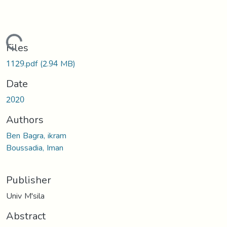
oading...
Files
1129.pdf
(2.94 MB)
Date
2020
Authors
Ben Bagra, ikram
Boussadia, Iman
Publisher
Univ M'sila
Abstract