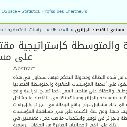
f DSpace
Statistics
Profils des Chercheurs
قترحة لخلق مناصب شغل على مستوى الاقتصاد الجزائري
العدد 06
مجلة الدراسات الاقتصادية المعاصرة
 والمتوسطة كإستراتيجية مق
على مست
Abstract
من شدة البطالة ومحاولة التحكم فيها، سنحاول في هذه
لضوء على أهمية المؤسسات الصغيرة والمتوسطة اقتصاديا
ظيف والحفاظ على مناصب العمل، كما تعالج الدراسة واقع
 والمتوسطة بالجزائر ومساهمتها في الاقتصاد والمشاكل
الى ذلك سنحاول عرض واقع البطالة في الجزائر والإجراءات
فيف منها، ومن ثمة الكشف على مدى مساهمة المؤسسات
ة بالجزائر في توفير واستحداث مناصب عمل، معتمدين في
ذلك على اهم الاحصائيات الصادرة من الجهات الرسمية.