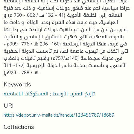
عرف المغرب الإسلامي منذ دخوله تحت راية الخلافة الإسلامية
حراكا سياسيا، نجم عنه ظهور دويلات إسلامية، و ذلك بعد فترة
انتمائه إلى الخلافة الأموية (41 - 132 هـ / 662 - 750 م) و
العباسية، حيث عرفت هذه الفترة بعصر الولاة، و دامت ما
يقارب عن قرن من الزمن. ثم ظهرت دويلات ارتبطت في بدايتها
بالحركة المذهبية التي ظهرت بالمشرق الإسلامي و انتشرت
في غربه، منها الدولة الرستمية (160- 296 هـ / 776- 909م)،
التي اتخذت من تيهرت عاصمة لها، ثم تأسست الدولة الصفرية
في مدينة سجلماسة (140هـ/757م) بإقليم تافيلات بالمغرب
الأقصى، و تأسست بمدينة فاس الدولة الإدريسية (172- 311
هـ / 788 - 923م).
Keywords
تاريخ المغرب الأوسط ; المسكوكات الاسلامية
URI
https://depot.univ-msila.dz/handle/123456789/18689
Collections