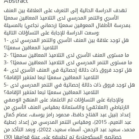
Abstract
تهدف الدراسة الحالية إلى التعرف على العلاقة بين العنف
الأسري والتنمر المدرسي لدى التلاميذ المعاقين سمعيًا
بمدرسة الأطفال المعوقين سمعيًا (رحماني نجاعي) بالمسيلة.
وسعت الدراسة للإجابة على التساؤلات التالية:
1- هل توجد علاقة بين العنف الأسري والتنمر المدرسي لدى
التلاميذ المعاقين سمعيًا؟
2- ما مستوى العنف الأسري لدى التلاميذ المعاقين سمعيًا؟
3- ما مستوى التنمر المدرسي لدى التلاميذ المعاقين سمعيًا؟
4- هل توجد فروق ذات دلالة إحصائية في العنف الأسري لدى
التلاميذ المعاقين سمعيًا تبعا لمتغير الإقامة؟
5- هل توجد فروق ذات دلالة إحصائية في التنمر المدرسي لدى
التلاميذ المعاقين سمعيًا تبعا لمتغير الإقامة؟
وللإجابة على التساؤلات تم الاعتماد على المنهج الوصفي
الارتباطي (العلائقي) والاستعانة بمقياس العنف الأسري من
إعداد (نبيل عبد الفتاح حافظ، محمود رامز يوسف، عصام كمال
عبد النعيم، 2015)، ومقياس التنمر المدرسي من إعداد (عطية
محمد، سعيد عبد الرحمن، أسماء سعيد، 2022)، وبعد التأكد من
خصائصه السيكومترية تم تطبيقه على عينة قوامها (30)