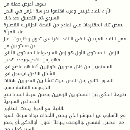
سوف أعرض جملة من
الآراء لنقاد غربيين وعرب اهتموا بدراسة الزمن في النص
السردي،ثم التطبيق بعد ذلك
لبعض تلك المقترحات على نماذج من القصة الجزائرية القصيرة
عند المرأة.
فمن النقاد الغربيين، نلفي الناقد الفرنسي "جون ريكاردو"، يميز
بين مستويين من
الزمن : المستوى الأول هو زمن السرد،وأما المستوى الثاني
فهو زمن القص،ويحدد هذين
المستويين من خلال محورين متوازيين كما هو واضح في
الشكل اللاحق،فيسجل في
المحور الثاني زمن القص ،حيث تنشأ بين المحورين علاقات
الديمومة القائمة حسب
طبيعة الحكي بين المستويين الزمنيين،وضمن سرعة السرد تنتج
الخصائص السردية
الآتية: مع الحوار يحدث التطابق.
مع الأسلوب غير المباشر الذي يلخص الأحداث تزداد سرعة السرد.
مع التحليل النفسي ،والوصف يتباطأ القول ،أوالحكي،أو يضمر
السرد،كما ينعت