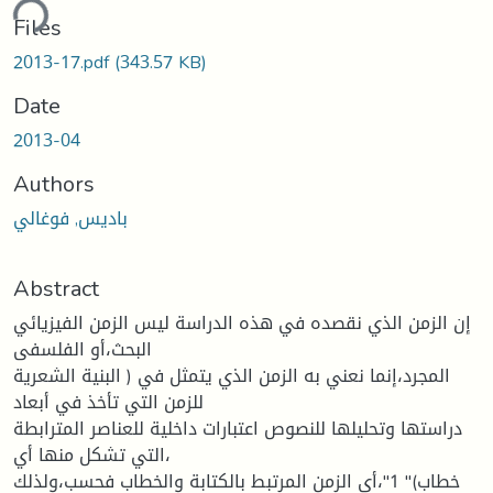
ding...
Files
2013-17.pdf
(343.57 KB)
Date
2013-04
Authors
باديس, فوغالي
Abstract
إن الزمن الذي نقصده في هذه الدراسة ليس الزمن الفيزيائي
البحث،أو الفلسفى
المجرد،إنما نعني به الزمن الذي يتمثل في ( البنية الشعرية
للزمن التي تأخذ في أبعاد
دراستها وتحليلها للنصوص اعتبارات داخلية للعناصر المترابطة
،التي تشكل منها أي
خطاب)" 1"،أي الزمن المرتبط بالكتابة والخطاب فحسب،ولذلك