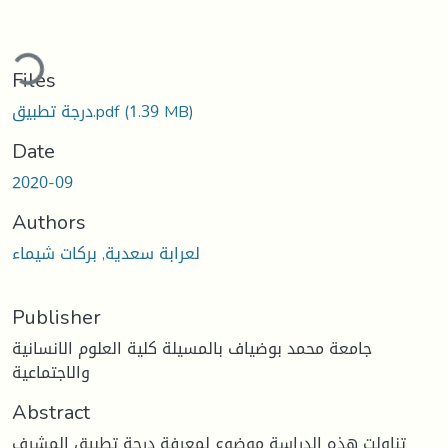
ding...
Files
(1.39 MB)
درجة تطبيق.pdf
Date
2020-09
Authors
لعرابة سعدية, بركات شيماء
Publisher
جامعة محمد بوضياف بالمسيلة كلية العلوم الانسانية
والاجتماعية
Abstract
تناولت هذه الدراسة موضوع لمعرفة درجة تطبيق المشرف