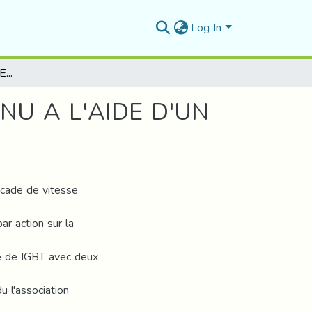
Log In
COMMANDE D'UN MOTEUR A COURANT CONTINU A L'AIDE D'UN HACHEUR A TRANSISTOR
U A L'AIDE D'UN
scade de vitesse
ar action sur la
ase de IGBT avec deux
u l'association