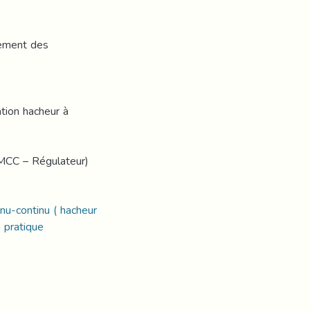
nnement des
ation hacheur à
- MCC – Régulateur)
nu-continu ( hacheur
n pratique