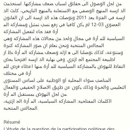
ﻤن اﺠل اﻟوﺼول اﻟﻰ ﺤﻘﺎﺌق اﺴﺒﺎب ﻀﻌف ﻤﺸﺎرﻛﺘﻬﺎ. اﺴﺘﺨدﻤت
اﻟد ارﺴﺔ اﻟﻤﻨﻬﺞ اﻟوﺼﻔﻲ ﻤﻊ اﻻﺴﺘﻌﺎﻨﺔ ﺒﺎﻟﻤﻨﻬﺞ اﻟﺘﺎرﯿﺨﻲ، ﻛﺎﻨت اﻟد
ارﺴﺔ ﻓﻲ اﻟﻔﺘرة ﺒﻌد 2011 وﺘوﺼﻠت ﻫذﻩ اﻟد ارﺴﺔ اﻟﻰ ان اﻟﻘﺎﻨون
اﻟﻌﻀوي 03-12 ﻟم ﯿﻛن ﻛﺎﻓﯿﺎ ﻓﻲ رﻓﻊ ﻨﺴب ﺘﻤﺜﯿل وﻤﺸﺎرﻛﺔ اﻟﻤ
أرة ﻓﻘد ﺠﺎء ﻟﺘﻔﻌﯿل اﻟﻤﺸﺎرﻛﺔ
اﻟﺴﯿﺎﺴﯿﺔ ﻟﻠﻤ أرة ﻓﻲ ﻤﺠﺎل واﺤد ﻤن ﻤﺠﺎﻻت ﻫذﻩ اﻟﻤﺸﺎرﻛﺔ وﻫﻲ
اﻟﻤﺠﺎﻟس اﻟﻤﻨﺘﺨﺒﺔ وﻨﺤن ﻨﻌﻠم ان ﺼور اﻟﻤﺸﺎرﻛﺔ ﻛﺜﯿرة
وﻤﺘﻨوﻋﺔ، ﻛذﻟك ﺘوﺼﻠﻨﺎ اﻟﻰ ﻫ ازﻟﺔ وﻀﻌف ﻤﺸﺎرﻛﺔ اﻟﻤ أرة ﻨظ ار
ﻟطﺒﯿﻌﺔ اﻟﻤﺠﺘﻤﻊ اﻟﺠ ازﺌري. وﻓﻲ ﻨﻬﺎﯿﺔ اﻟد ارﺴﺔ اﻗﺘرﺤﻨﺎ ﺒﻌض
اﻟﻨﻘﺎط ﻟﻠﻨﻬوض ﺒﺎﻟﻤﺸﺎرﻛﺔ اﻟﺴﯿﺎﺴﯿﺔ ﻟﻠﻤ أرة ﻤﻨﻬﺎ اﻋطﺎء ﻓرص ﻟﻠﻤ
أرة ﻓﻲ ﻤﺨﺘﻠف
اﻟﻤﻨﺎﺼب ﺴواء اﻟﻤﺤﻠﯿﺔ او اﻟوطﻨﯿﺔ ﻋﻠﻰ اﺴﺎس اﻟﻤﺴﺘوى
اﻟﺘﻌﻠﯿﻤﻲ واﻟﺨﺒرة وذﻟك ﯿﻛون ﻋن طرﯿق اﻻﺼﻼح اﻟﺤﻘﯿﻘﻲ واﻟﻔﻌﺎل
ﻤن اﺠل اﻟﻨﻬوض ﺒﻤﺴﺘﻘﺒل اﻟﻤ أرة.
اﻟﻛﻠﻤﺎت اﻟﻤﻔﺘﺎﺤﯿﺔ: اﻟﻤﺸﺎرﻛﺔ اﻟﺴﯿﺎﺴﯿﺔ، اﻟﻤ أرة اﻟﺠ ازﺌرﯿﺔ،
اﻟﻤﺠﺎﻟس اﻟﻤﻨﺘﺨﺒﺔ.
Résumé
L'étude de la question de la participation politique des