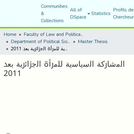
Communities
All of
Profils de
&
Statistics
DSpace
Chercheur
Collections
Home
Faculty of Law and Political Science
Department of Political Sciences
Master Thesis
اﻟﻣﺷﺎرﻛﺔ اﻟﺳﯾﺎﺳﯾﺔ ﻟﻠﻣرأة اﻟﺟزاﺋرﯾﺔ ﺑﻌد 2011
اﻟﻣﺷﺎرﻛﺔ اﻟﺳﯾﺎﺳﯾﺔ ﻟﻠﻣرأة اﻟﺟزاﺋرﯾﺔ ﺑﻌد
2011