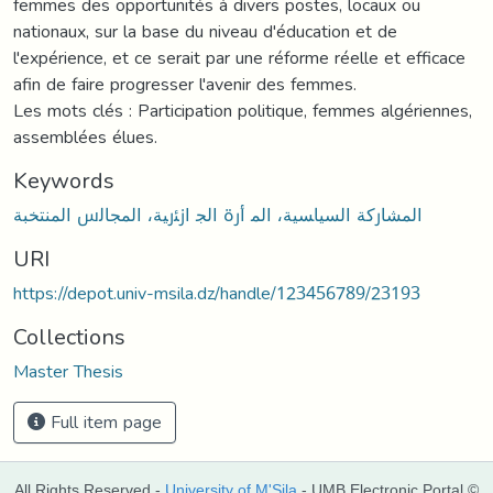
femmes des opportunités à divers postes, locaux ou
nationaux, sur la base du niveau d'éducation et de
l'expérience, et ce serait par une réforme réelle et efficace
afin de faire progresser l'avenir des femmes.
Les mots clés : Participation politique, femmes algériennes,
assemblées élues.
Keywords
اﻟﻤﺸﺎرﻛﺔ اﻟﺴﯿﺎﺴﯿﺔ، اﻟﻤ أرة اﻟﺠ ازﺌرﯿﺔ، اﻟﻤﺠﺎﻟس اﻟﻤﻨﺘﺨﺒﺔ
URI
https://depot.univ-msila.dz/handle/123456789/23193
Collections
Master Thesis
Full item page
All Rights Reserved -
University of M'Sila
- UMB Electronic Portal ©