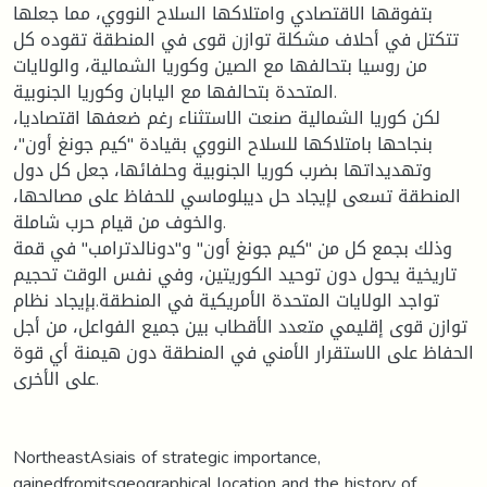
بتفوقها الاقتصادي وامتلاكها السلاح النووي، مما جعلها
تتكتل في أحلاف مشكلة توازن قوى في المنطقة تقوده كل
من روسيا بتحالفها مع الصين وكوريا الشمالية، والولايات
المتحدة بتحالفها مع اليابان وكوريا الجنوبية.
لكن كوريا الشمالية صنعت الاستثناء رغم ضعفها اقتصاديا،
بنجاحها بامتلاكها للسلاح النووي بقيادة ''كيم جونغ أون''،
وتهديداتها بضرب كوريا الجنوبية وحلفائها، جعل كل دول
المنطقة تسعى لإيجاد حل ديبلوماسي للحفاظ على مصالحها،
والخوف من قيام حرب شاملة.
وذلك بجمع كل من ''كيم جونغ أون'' و''دونالدترامب'' في قمة
تاريخية يحول دون توحيد الكوريتين، وفي نفس الوقت تحجيم
تواجد الولايات المتحدة الأمريكية في المنطقة.بإيجاد نظام
توازن قوى إقليمي متعدد الأقطاب بين جميع الفواعل، من أجل
الحفاظ على الاستقرار الأمني في المنطقة دون هيمنة أي قوة
على الأخرى.
NortheastAsiais of strategic importance,
gainedfromitsgeographical location and the history of