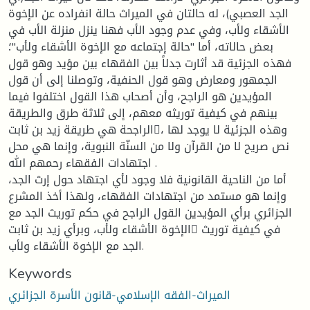
الجد العصبي)، له حالتان في الميراث حالة انفراده عن الإخوة
الأشقاء ولأب، وفي عدم وجود الأب فهنا ينزل منزلة الأب في
بعض حالاته، أما "حالة إجتماعه مع الإخوة الأشقاء ولأب"؛
فهذه الجزئية قد أثارت جدلاً بين الفقهاء بين مؤيد وهو قول
الجمهور ومعارض وهو قول الحنفية، وتوصلنا إلى أن قول
المؤيدين هو الراجح، وأن أصحاب هذا القول اختلفوا فيما
بينهم في كيفية توريثه معهم، إلى ثلاثة طرق والطريقة
الراجحة هي طريقة زيد بن ثابت، وهذه الجزئية لا يوجد لها
نص صريح لا من القرآن ولا من السنّة النبوية، وإنما هي محل
اجتهادات الفقهاء رحمهم الله .
أما من الناحية القانونية فلا وجود لأي اجتهاد حول إرث الجد،
وإنما هو مستمد من اجتهادات الفقهاء، ولهذا أخذ المشرع
الجزائري برأي المؤيدين القول الراجح في حكم توريث الجد مع
الإخوة الأشقاء ولأب، وبرأي زيد بن ثابت في كيفية توريث
الجد مع الإخوة الأشقاء ولأب.
Keywords
الميراث-الفقه الإسلامي-قانون الأسرة الجزائري