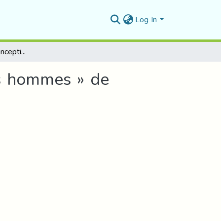
Log In
L’homme selon la conception féminine dans « Mes hommes » de Malika Mokaddem
s hommes » de