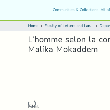
Communities & Collections
All o
Home
Faculty of Letters and Languages
L’homme selon la co
Malika Mokaddem
Loading...
Files