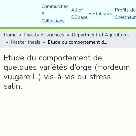
Communities
All of
Profils de
&
Statistics
DSpace
Chercheur
Collections
Home
Faculty of sciences
Department of Agricultural Sciences
Master thesis
Etude du comportement de quelques variétés d’orge (Hordeum vulgare L.) vis-à-vis du stress salin.
Etude du comportement de
quelques variétés d’orge (Hordeum
vulgare L.) vis-à-vis du stress
salin.