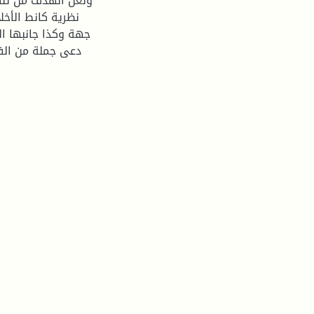
ولعل الهدف من تناو
نظرية كانط الأخل
جهة وكذا جانبها ا
دعى جملة من الف