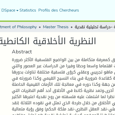
f DSpace
Statistics
Profils des Chercheurs
tment of Philosophy
Master Thesis
النظرية الأخلاقية الكانطي
Abstract
لاق كمعرفة متكاملة من بين الواضيع الفلسفية الأكثر ضرورة
 اهتماما واسعا وحظا وفيرا من الدراسات عبر العصور والتي
ماهو تجريبي وعقلي كرؤى فلسفية مختلفة تناولت بدورها
ة كقاعدة ضرورية في بناء النسيج القيمي وكذا ضرورته في
 جهة وكذا دوره في معالجة تلك الأزمات القيمية الحاصلة
خرى،وتعد نظرية كانط في الأخلاق أحد أهم النظريات التي
نظرا لما اشتملت عليه فلسفته من روح نقدية اعتبرها الكثير
ي الأخلاق من خلال طرحة الذي تمثل في نقوده الثلاثة (نقد
لي-نقد العقل النظري-نقد ملكة الحكم) وفق رؤية متعالية.