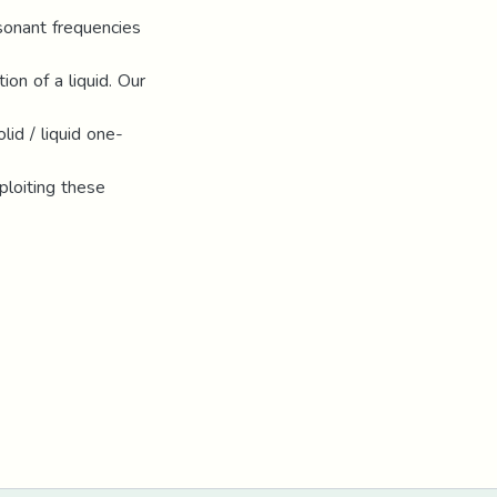
esonant frequencies
on of a liquid. Our
lid / liquid one-
ploiting these