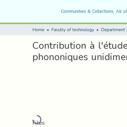
Communities & Collections
All o
Home
Faculty of technology
Department o
Contribution à l'étud
phononiques unidime
Loading...
Files