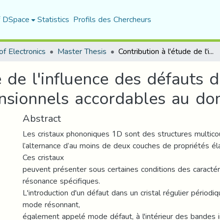
f DSpace
Statistics
Profils des Chercheurs
f Electronics
Master Thesis
Contribution à l'étude de l'influence des défauts dans les cristaux phononiques unidimensionnels accordables au domaine des capteurs
e de l'influence des défauts d
nsionnels accordables au do
Abstract
Les cristaux phononiques 1D sont des structures multic
l’alternance d’au moins de deux couches de propriétés éla
Ces cristaux
peuvent présenter sous certaines conditions des caractér
résonance spécifiques.
L'introduction d'un défaut dans un cristal régulier périod
mode résonnant,
également appelé mode défaut, à l'intérieur des bandes i