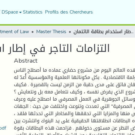
f DSpace
Statistics
Profils des Chercheurs
التزامات التاجر في إطار استخدام بطاقة الائتمان
Master Thesis
tment of Law
التزامات التاجر في إطار ا
Abstract
ه العالم اليوم من مشروع حضاري عماده ما أصطلح الناس
مة الاقتصادية . بكل مكوناتها العلمية والمؤسسية أُعدّ له
قان فائق على مدى حقبة من الزمن ليست بالقصيرة . فكيف
روع الذي يفرض نفسه ، وكيف نتعامل معه بل ونتعايش ؟!
وسائل الجوهرية في العمل المصرفي ما اصطلح عليه وعرف
ن المصرفية" التي تعددت وتنوعت واختلفت من حيث : الجهات
 منها والمزايا التي تحققها والمخاطر التي تحدثها فلقد ،
البطاقات انطلاقتها الحقيقية على يد البنوك وانتشرت بين
التزامات التاجر في إطار استخدام ب
 النظر عن مسـتوى دخولهم . فزاحمت هذه البطاقات بقوة