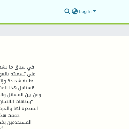
Log In
في سياق ما يشهد
على تسميته بالعول
بعناية شديدة وإت
نستقبل هذا المش
ومن بين المسائل وال
"ببطاقات الائتما
المصدرة لها والغرض
حققت هذه 
المستخدمين بغض