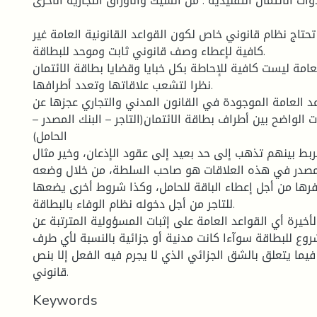
وات الائتمان التقليدية : من الشيك والأوراق التجارية الأخرى .
تحتاج نظام قانوني خاص لكون القواعد القانونية العامة غير
كافية لإعطاء وصف قانوني ثابت وموحد للبطاقة.
عامة ليست كافية للإحاطة بكل خبايا وقضايا بطاقة الائتمان
نظرا لتشعب علاقاتها وتعدد أطرافها.
د العامة الموجودة في القانون المدني والتجاري عجزها عن
 الواضح بين أطراف بطاقة الائتمان(التاجر – البنك المصدر –
الحامل)
ربط بينهم تذهب إلى حد بعيد إلى عقود الإذعان، وخير مثال
لمصدر في هذه العلاقات هو صاحب السلطة، من خلال وضعه
رها من أجل إعطاء الباقة للحامل، وكذا شروط أخرى يضعها
للتاجر من أجل دخوله نظام الوفاء بالبطاقة.
خيرة أي القواعد العامة على إثبات المسؤولية المترتبة عن
روع للبطاقة سوآءا كانت مدنية أو جزائية بالنسبة لأي طرف
يما يتعلق بالشق الجزائي الذي لا يجرم فيه الفعل إلا بنص
قانوني.
Keywords