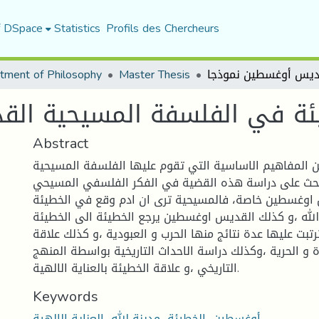
f DSpace
Statistics
Profils des Chercheurs
tment of Philosophy
Master Thesis
ئة في الفلسفة المسيحية ال
Abstract
ن المفاهيم الاساسية التي تقوم عليها الفلسفة المسيحية
لبحث على دراسة هذه القضية في الفكر الفلسفي المسيحي
 اوغسطين خاصة، فالمسيحية ترى ان ادم وقع في الخطيئة
لله ،و كذلك القديس اوغسطين يرجع الخطيئة الى الخطيئة
رتبت عليها عدة نتائج منها الحرب و العبودية ،و كذلك علاقة
دة و الحرية ،وكذلك دراسة الاحداث التاريخية بواسطة المنهج
التاريخي ،و علاقة الخطيئة بالعناية الالهية.
Keywords
أوغسطين، الخطيئة، مدينة الله، العناية الإلهية