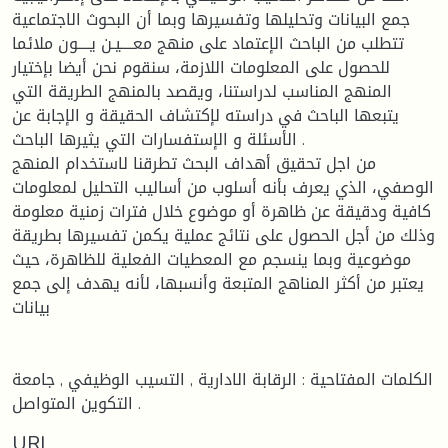
جمع البيانات وتحليلها وتفسيرها وبما أن البحوث الاجتماعية
تتطلب من الباحث الإعتماد على منهج معــــيـن يــــون ملائما
للحصول على المعلومات اللازمة، سنقوم نحن أيضا بإختيار
المنهج المناسب لدراستنا، ويقصد بالمنهج الطريقة التي
يتبعها الباحث في دراسته لإكتشاف الحقيقة و الإجابة عن
الأسئلة و الإستفسارات التي يثيرها الباحث .
من اجل تحقيق أهداف البحث تطرقنا لاستخدام المنهج
الوصفي، الذي يعرف بأنه أسلوب من أساليب التحليل لمعلومات
كافية ودقيقة عن ظاهرة أو موضوع خلال فترات زمنية معلومة
وذلك من أجل الحصول على نتائج عملية يكمن تفسيرها بطريقة
موضوعية وبما ينسجم مع المعطيات الفعلية للظاهرة، حيث
يعتبر من أكثر المناهج المتبعة وأنسبها، لأنه يهدف إلى جمع
بيانات
الكلمات المفتاحية : الرقابة الادارية , التسيب الوظيفي , جامعة
التكوين المتواصل .
URI