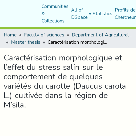
Communities
All of
Profils de
&
Statistics
DSpace
Chercheur
Collections
Home
Faculty of sciences
Department of Agricultural Sciences
Master thesis
Caractérisation morphologique et l’effet du stress salin sur le comportement de quelques variétés du carotte (Daucus carota L.) cultivée dans la région de M’sila.
Caractérisation morphologique et
l’effet du stress salin sur le
comportement de quelques
variétés du carotte (Daucus carota
L.) cultivée dans la région de
M’sila.