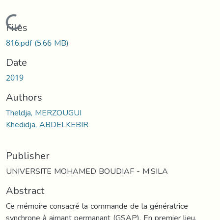
Loading...
Files
816.pdf
(5.66 MB)
Date
2019
Authors
Theldja, MERZOUGUI
Khedidja, ABDELKEBIR
Publisher
UNIVERSITE MOHAMED BOUDIAF - M’SILA
Abstract
Ce mémoire consacré la commande de la génératrice
synchrone à aimant permanant (GSAP). En premier lieu,