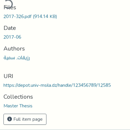
ding...
Files
2017-326.pdf
(914.14 KB)
Date
2017-06
Authors
رزيقات, سمية
URI
https://depot.univ-msila.dz/handle/123456789/12585
Collections
Master Thesis
Full item page